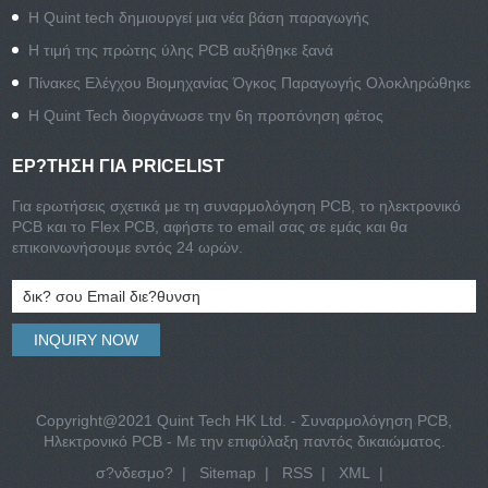
Η Quint tech δημιουργεί μια νέα βάση παραγωγής
Η τιμή της πρώτης ύλης PCB αυξήθηκε ξανά
Πίνακες Ελέγχου Βιομηχανίας Όγκος Παραγωγής Ολοκληρώθηκε
Η Quint Tech διοργάνωσε την 6η προπόνηση φέτος
ΕΡ?ΤΗΣΗ ΓΙΑ PRICELIST
Για ερωτήσεις σχετικά με τη συναρμολόγηση PCB, το ηλεκτρονικό
PCB και το Flex PCB, αφήστε το email σας σε εμάς και θα
επικοινωνήσουμε εντός 24 ωρών.
Copyright@2021 Quint Tech HK Ltd. - Συναρμολόγηση PCB,
Ηλεκτρονικό PCB - Με την επιφύλαξη παντός δικαιώματος.
σ?νδεσμο?
|
Sitemap
|
RSS
|
XML
|