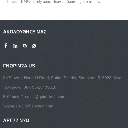
Flasher, BMW, Geely auto, Huawei, Samsung electronics.
ΑΚΟΛΟΥΘΗΣΕ ΜΑΣ
ΓΝΩΡΙΜ?Α US
διε?θυνση: Hong Li Road, Futian District, Shenzhen 518028, Κίνα
τηλ?φωνο: 86-755-26499010
E-θ?ρακα?:
sales@quint-tech.com
Skype:
731533574@qq.com
ΑΡΓ?? Ν?Ο