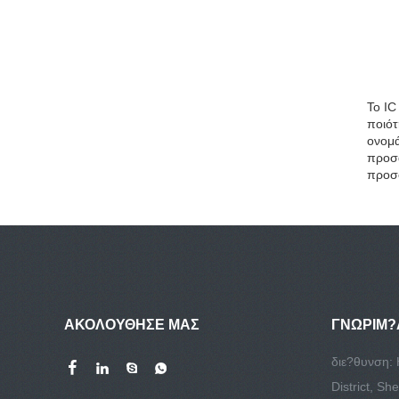
Το IC
ποιότ
ονομά
προσα
προσφ
ΑΚΟΛΟΥΘΗΣΕ ΜΑΣ
ΓΝΩΡΙΜ?
διε?θυνση: 
District, S