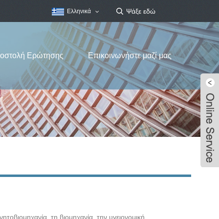
Ελληνικά
οστολή Ερώτησης
Επικοινωνήστε μαζί μας
νητοβιομηχανία, τη βιομηχανία, την υγειονομική