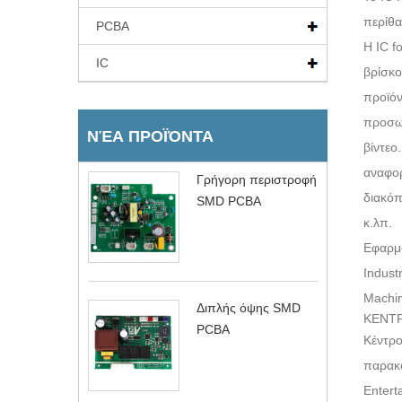
περίθα
PCBA
Η IC f
IC
βρίσκο
προϊόν
προσωπ
ΝΈΑ ΠΡΟΪΌΝΤΑ
βίντεο
αναφορ
Γρήγορη περιστροφή
διακόπ
SMD PCBA
κ.λπ.
Εφαρμο
Indust
Machin
Διπλής όψης SMD
ΚΕΝΤΡ
PCBA
Κέντρο
παρακ
Entert