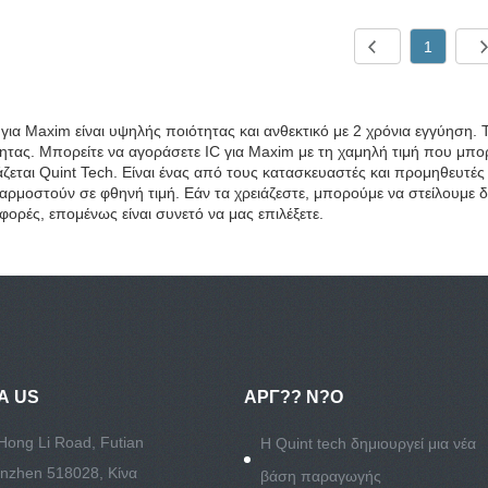
1
 για Maxim είναι υψηλής ποιότητας και ανθεκτικό με 2 χρόνια εγγύηση. 
ητας. Μπορείτε να αγοράσετε IC για Maxim με τη χαμηλή τιμή που μπ
ζεται Quint Tech. Είναι ένας από τους κατασκευαστές και προμηθευτές
ρμοστούν σε φθηνή τιμή. Εάν τα χρειάζεστε, μπορούμε να στείλουμε δ
ορές, επομένως είναι συνετό να μας επιλέξετε.
Α US
ΑΡΓ?? Ν?Ο
Hong Li Road, Futian
Η Quint tech δημιουργεί μια νέα
henzhen 518028, Κίνα
βάση παραγωγής