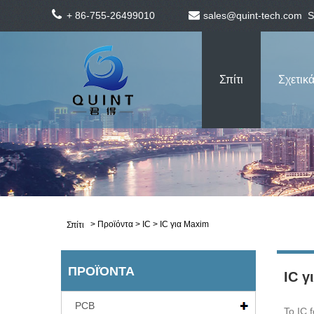
+ 86-755-26499010
sales@quint-tech.com
S
Σπίτι
Σχετικά
>
Προϊόντα
>
IC
> IC για Maxim
Σπίτι
ΠΡΟΪΌΝΤΑ
IC γ
PCB
Το IC 