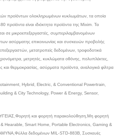
Live
γικών προϊόντων ολοκληρωμένων κυκλωμάτων, τα οποία
80 προϊόντα είναι ιδιόκτητα προϊόντα της Mixim. Τα
νται σε μικροεπεξεργαστές, συμπεριλαμβανομένων
των ασύρματης επικοινωνίας και συσκευών προβολής
επεξεργαστών, μετατροπείς δεδομένων, τροφοδοτικά
 χρονόμετρα, μετρητές, κυκλώματα οθόνης, πολυπλέκτες,
 και θερμοκρασίας, ασύρματα προϊόντα, αναλογικά φίλτρα
inment, Hybrid, Electric, & Conventional Powertrain,
ilding & City Technology, Power & Energy, Sensor,
ΥΓΕΙΑΣ,
Φορητή και φορητή παρακολούθηση,
Μη φορητή
earable, Smart Home, Portable Electronics, Gaming &
ΑΜΥΝΑ,
Φύλλα δεδομένων MIL-STD-883B, Συσκευές