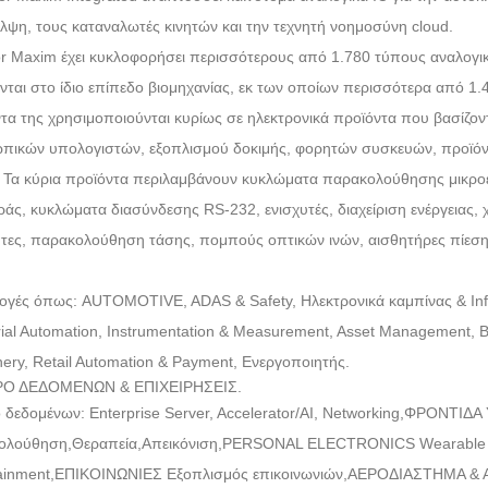
λψη, τους καταναλωτές κινητών και την τεχνητή νοημοσύνη cloud.
or Maxim έχει κυκλοφορήσει περισσότερους από 1.780 τύπους αναλο
νται στο ίδιο επίπεδο βιομηχανίας, εκ των οποίων περισσότερα από 1.4
τα της χρησιμοποιούνται κυρίως σε ηλεκτρονικά προϊόντα που βασίζο
ικών υπολογιστών, εξοπλισμού δοκιμής, φορητών συσκευών, προϊόν
. Τα κύρια προϊόντα περιλαμβάνουν κυκλώματα παρακολούθησης μικρο
άς, κυκλώματα διασύνδεσης RS-232, ενισχυτές, διαχείριση ενέργειας,
τες, παρακολούθηση τάσης, πομπούς οπτικών ινών, αισθητήρες πίεσης
γές όπως: AUTOMOTIVE, ADAS & Safety, Ηλεκτρονικά καμπίνας & Infota
rial Automation, Instrumentation & Measurement, Asset Management, Bu
ery, Retail Automation & Payment, Ενεργοποιητής.
Ο ΔΕΔΟΜΕΝΩΝ & ΕΠΙΧΕΙΡΗΣΕΙΣ.
 δεδομένων: Enterprise Server, Accelerator/AI, Networking,
ΦΡΟΝΤΙΔΑ 
ολούθηση,
Θεραπεία,
Απεικόνιση,
PERSONAL ELECTRONICS Wearable & H
ainment,
ΕΠΙΚΟΙΝΩΝΙΕΣ Εξοπλισμός επικοινωνιών,
ΑΕΡΟΔΙΑΣΤΗΜΑ & 