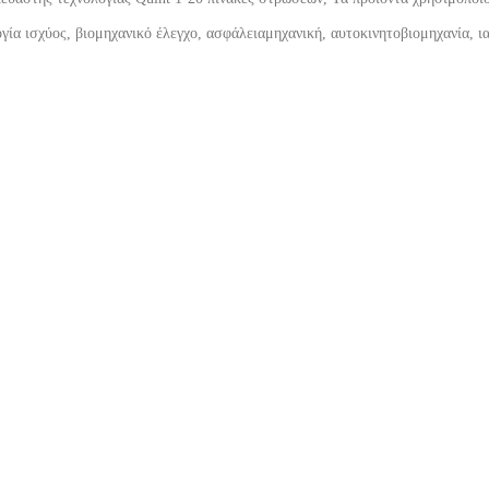
γία ισχύος, βιομηχανικό έλεγχο, ασφάλεια
μηχανική, αυτοκινητοβιομηχανία, ι