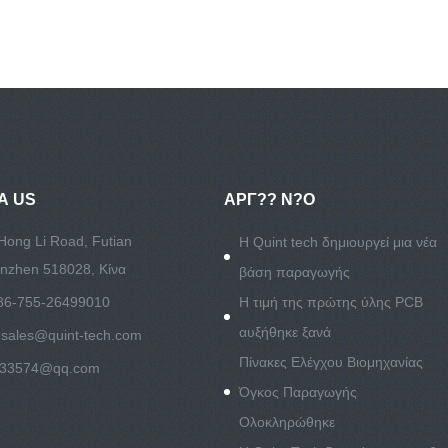
Α US
ΑΡΓ?? Ν?Ο
Hong Li Road, Futian
Η Quint tech δημιουργεί μια νέα
henzhen 518028, Κίνα
βάση παραγωγής
86-755-26499010
Η τιμή της πρώτης ύλης PCB
αυξήθηκε ξανά
:
sales@quint-tech.com
Πίνακες Ελέγχου Βιομηχανίας
533574@qq.com
Όγκος Παραγωγής
Ολοκληρώθηκε