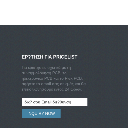
ΕΡ?ΤΗΣΗ ΓΙΑ PRICELIST
Για ερωτήσεις σχετικά με τη
συναρμολόγηση PCB, το
ηλεκτρονικό PCB και το Flex PCB,
αφήστε το email σας σε εμάς και θα
επικοινωνήσουμε εντός 24 ωρών.