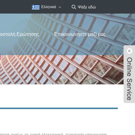
Ελληνικά
οστολή Ερώτησης
Επικοινωνήστε μαζί μας
νται ευρέως σε ευφυή ηλεκτρονικά, τεχνολογία επικοινωνίας,