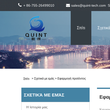
+ 86-755-26499010
sales@quint-tech.com
S
Σπίτι
Σχετικά
>
Σχετικά με εμάς
> Εφαρμογή προϊόντος
Σπίτι
ΣΧΕΤΙΚΆ ΜΕ ΕΜΆΣ
Εφα
Η Ιστορία μας
Κατασκε