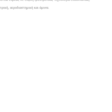
ατρική, αεροδιαστημική και άμυνα.
Live