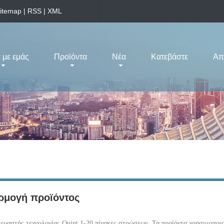
itemap
|
RSS
|
XML
 με εμάς
Προϊόντα
Νέα
Κατεβάστε
Απ
ρμογή προϊόντος
υαστής τεχνολογίας Quint 1-20 πίνακες στρώσεων, Τα προϊόντα χρησιμοποιού