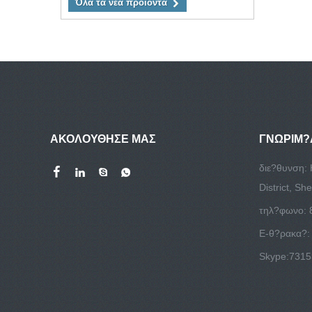
Όλα τα νέα προϊόντα
ΑΚΟΛΟΥΘΗΣΕ ΜΑΣ
ΓΝΩΡΙΜ?
διε?θυνση: 
District, S
τηλ?φωνο: 
E-θ?ρακα?
Skype:
731