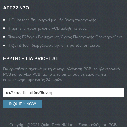
ΑΡΓ?? Ν?Ο
Η Quint tech δημιουργεί μια νέα βάση παραγωγής
Η τιμή της πρώτης ύλης PCB αυξήθηκε ξανά
Πίνακες Ελέγχου Βιομηχανίας Όγκος Παραγωγής Ολοκληρώθηκε
Η Quint Tech διοργάνωσε την 6η προπόνηση φέτος
ΕΡ?ΤΗΣΗ ΓΙΑ PRICELIST
Για ερωτήσεις σχετικά με τη συναρμολόγηση PCB, το ηλεκτρονικό
PCB και το Flex PCB, αφήστε το email σας σε εμάς και θα
επικοινωνήσουμε εντός 24 ωρών.
Copyright@2021 Quint Tech HK Ltd. - Συναρμολόγηση PCB,