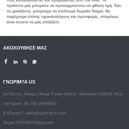
τους κατασκευαστές και προμηθευτές από την Κίνα. Τα
προϊόντα μας μπορούν να προσαρμοστούν σε φθηνή τιμή. Εάν
τα χρειάζεστε, μπορούμε να στείλουμε δωρεάν δείγμα, θα
παρέχουμε επίσης τιμοκαταλόγους και προσφορές, επομένως
είναι συνετό να μας επιλέξετε.
ΑΚΟΛΟΥΘΗΣΕ ΜΑΣ
ΓΝΩΡΙΜ?Α US
διε?θυνση: Hong Li Road, Futian District, Shenzhen 518028, Κίνα
τηλ?φωνο: 86-755-26499010
E-θ?ρακα?:
sales@quint-tech.com
Skype:
731533574@qq.com