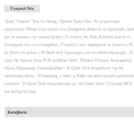
Εταιρικά Νέα
|
|
Quint "Feather" You Go Along
Προϊόν Καλά Νέα
Το μεγαλύτερο
εργοστάσιο iPhone στον κόσμο στο Zhengzhou βιάζεται να προσλάβει ξαν
|
για να καλύψει την υψηλή ζήτηση
Ο στόλος We Ride Robobus ξεκινά τη
|
λειτουργία του στο Guangzhou
Γνωρίζετε πώς παράγονται οι πλακέτες P
|
|
με βάση τον χαλκό;
Η Quint tech δημιουργεί μια νέα βάση παραγωγής
Η
|
τιμή της πρώτης ύλης PCB αυξήθηκε ξανά
Πίνακες Ελέγχου Βιομηχανίας
|
Όγκος Παραγωγής Ολοκληρώθηκε
Η Quint Tech διοργάνωσε την 6η
|
προπόνηση φέτος
Η Samsung, η Intel, η Nidec και άλλα μεγάλα εργοστάσ
|
|
κλείνουν
Η Quint Tech συνεργάστηκε με την Geely Auto
Έλλειψη MCU
και αυξημένη τιμή
Κατεβάστε