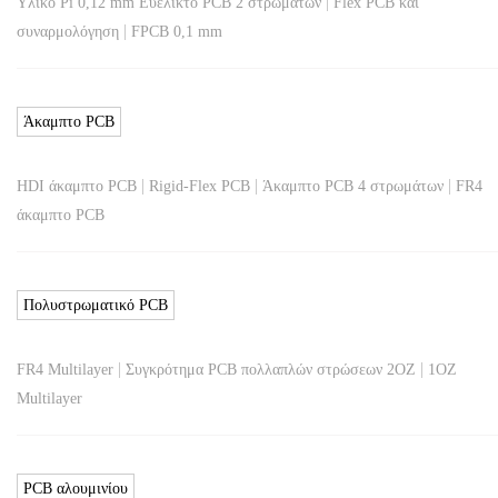
|
Υλικό Pi 0,12 mm Ευέλικτο PCB 2 στρωμάτων
Flex PCB και
|
συναρμολόγηση
FPCB 0,1 mm
Άκαμπτο PCB
|
|
|
HDI άκαμπτο PCB
Rigid-Flex PCB
Άκαμπτο PCB 4 στρωμάτων
FR4
άκαμπτο PCB
Πολυστρωματικό PCB
|
|
FR4 Multilayer
Συγκρότημα PCB πολλαπλών στρώσεων 2OZ
1OZ
Multilayer
PCB αλουμινίου