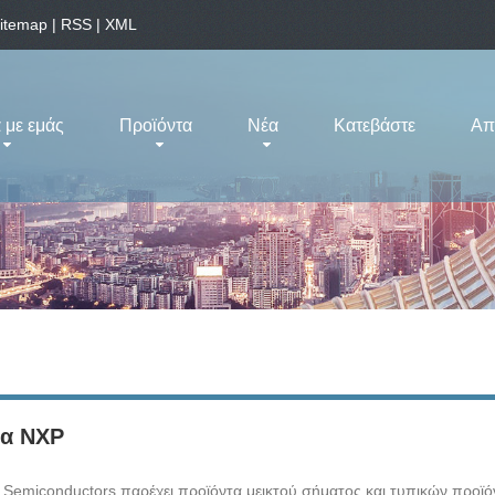
itemap
|
RSS
|
XML
 με εμάς
Προϊόντα
Νέα
Κατεβάστε
Απ
ια NXP
Semiconductors παρέχει προϊόντα μεικτού σήματος και τυπικών προϊό