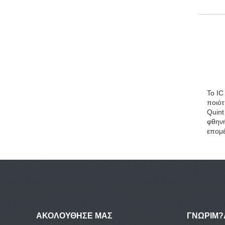
Το IC
ποιότ
Quint
φθηνή
επομέ
ΑΚΟΛΟΥΘΗΣΕ ΜΑΣ
ΓΝΩΡΙΜ?