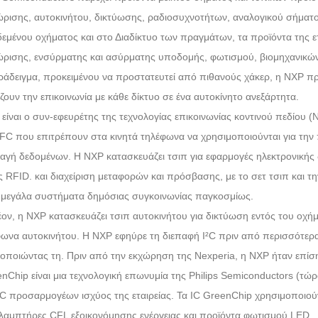
ρισης, αυτοκινήτου, δικτύωσης, ραδιοσυχνοτήτων, αναλογικού σήματος
εμένου οχήματος και στο Διαδίκτυο των πραγμάτων, τα προϊόντα της ε
ρισης, ενσύρματης και ασύρματης υποδομής, φωτισμού, βιομηχανικών
ράδειγμα, προκειμένου να προστατευτεί από πιθανούς χάκερ, η NXP 
ζουν την επικοινωνία με κάθε δίκτυο σε ένα αυτοκίνητο ανεξάρτητα.
είναι ο συν-εφευρέτης της τεχνολογίας επικοινωνίας κοντινού πεδίου (N
FC που επιτρέπουν στα κινητά τηλέφωνα να χρησιμοποιούνται για τη
αγή δεδομένων. Η NXP κατασκευάζει τσιπ για εφαρμογές ηλεκτρονικής δ
ες RFID. και διαχείριση μεταφορών και πρόσβασης, με το σετ τσιπ και
μεγάλα συστήματα δημόσιας συγκοινωνίας παγκοσμίως.
ον, η NXP κατασκευάζει τσιπ αυτοκινήτου για δικτύωση εντός του οχήμα
ωνα αυτοκινήτου. Η NXP εφηύρε τη διεπαφή I²C πριν από περισσότερα
οποιώντας τη. Πριν από την εκχώρηση της Nexperia, η NXP ήταν επ
nChip είναι μια τεχνολογική επωνυμία της Philips Semiconductors (τώ
IC προσαρμογέων ισχύος της εταιρείας. Τα IC GreenChip χρησιμοποιού
 λαμπτήρες CFL εξοικονόμησης ενέργειας και προϊόντα φωτισμού LED.