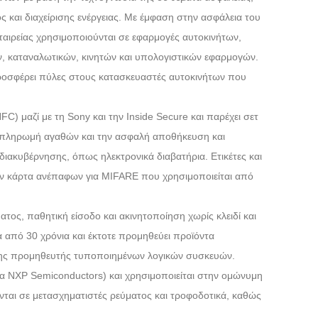
 και διαχείρισης ενέργειας. Με έμφαση στην ασφάλεια του
Live
ταιρείας χρησιμοποιούνται σε εφαρμογές αυτοκινήτων,
, καταναλωτικών, κινητών και υπολογιστικών εφαρμογών.
προσφέρει πύλες στους κατασκευαστές αυτοκινήτων που
FC) μαζί με τη Sony και την Inside Secure και παρέχει σετ
ν πληρωμή αγαθών και την ασφαλή αποθήκευση και
ιακυβέρνησης, όπως ηλεκτρονικά διαβατήρια. Ετικέτες και
 την κάρτα ανέπαφων για MIFARE που χρησιμοποιείται από
τος, παθητική είσοδο και ακινητοποίηση χωρίς κλειδί και
 από 30 χρόνια και έκτοτε προμηθεύει προϊόντα
ίσης προμηθευτής τυποποιημένων λογικών συσκευών.
ρα NXP Semiconductors) και χρησιμοποιείται στην ομώνυμη
νται σε μετασχηματιστές ρεύματος και τροφοδοτικά, καθώς