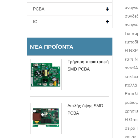
αναγνώ
PCBA
συνδεδ
IC
αναγνώ
Για πα
εμποδί
ΝΈΑ ΠΡΟΪΌΝΤΑ
Η NXP 
τσιπ N
Γρήγορη περιστροφή
ανταλλ
SMD PCBA
ετικέτ
πολλά 
Επιπλέ
ραδιόφ
Διπλής όψης SMD
χρησιμ
PCBA
Η Gree
σειρά 
και σε