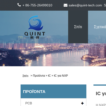
+ 86-755-26499010
sales@quint-tech.com
S
Σπίτι
Σχετικά
>
Προϊόντα
>
IC
> IC για NXP
Σπίτι
ΠΡΟΪΌΝΤΑ
IC γ
PCB
Η NXP 