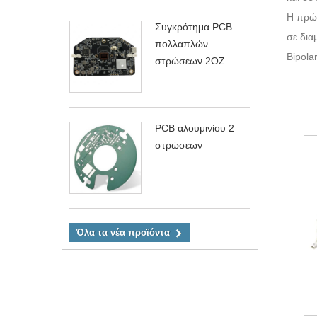
Η πρώτ
Συγκρότημα PCB
σε δια
πολλαπλών
Bipola
στρώσεων 2OZ
PCB αλουμινίου 2
στρώσεων
Όλα τα νέα προϊόντα