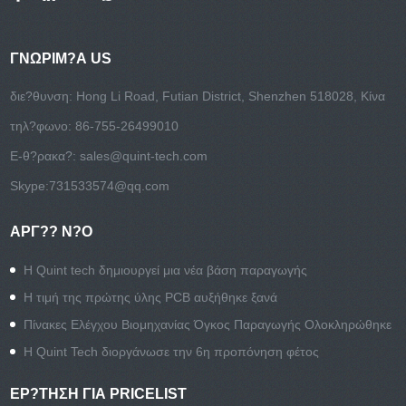
ΓΝΩΡΙΜ?Α US
διε?θυνση: Hong Li Road, Futian District, Shenzhen 518028, Κίνα
τηλ?φωνο: 86-755-26499010
E-θ?ρακα?:
sales@quint-tech.com
Skype:
731533574@qq.com
ΑΡΓ?? Ν?Ο
Η Quint tech δημιουργεί μια νέα βάση παραγωγής
Η τιμή της πρώτης ύλης PCB αυξήθηκε ξανά
Πίνακες Ελέγχου Βιομηχανίας Όγκος Παραγωγής Ολοκληρώθηκε
Η Quint Tech διοργάνωσε την 6η προπόνηση φέτος
ΕΡ?ΤΗΣΗ ΓΙΑ PRICELIST